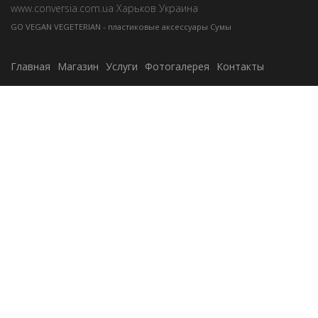
www.conversia.com.ua Харьков Украина
GO VEGAN VEGETERIAN - пластиковые аксессуары Сумы
Главная
Магазин
Услуги
Фотогалерея
Контакты