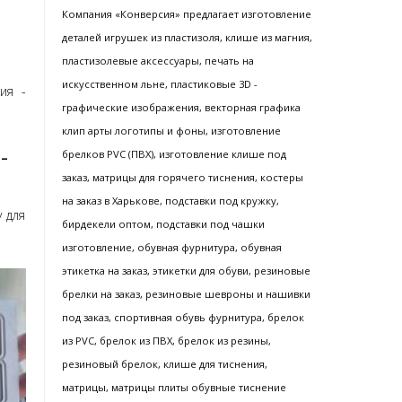
Компания «Конверсия» предлагает изготовление
деталей игрушек из пластизоля, клише из магния,
пластизолевые аксессуары, печать на
искусственном льне, пластиковые 3D -
ия -
графические изображения, векторная графика
клип арты логотипы и фоны, изготовление
-
брелков PVC (ПВХ), изготовление клише под
заказ, матрицы для горячего тиснения, костеры
на заказ в Харькове, подставки под кружку,
 для
бирдекели оптом, подставки под чашки
изготовление, обувная фурнитура, обувная
этикетка на заказ, этикетки для обуви, резиновые
брелки на заказ, резиновые шевроны и нашивки
под заказ, спортивная обувь фурнитура, брелок
из PVC, брелок из ПВХ, брелок из резины,
резиновый брелок, клише для тиснения,
матрицы, матрицы плиты обувные тиснение