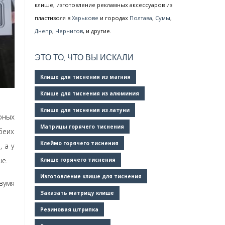
клише, изготовление рекламных аксессуаров из
пластизоля в
Харькове
и городах
Полтава
,
Сумы
,
Днепр
,
Чернигов
, и другие.
ЭТО ТО, ЧТО ВЫ ИСКАЛИ
Клише для тиснения из магния
Клише для тиснения из алюминия
Клише для тиснения из латуни
фных
Матрицы горячего тиснения
беих
Клеймо горячего тиснения
 а у
ше.
Клише горячего тиснения
Изготовление клише для тиснения
вумя
Заказать матрицу клише
Резиновая штрипка