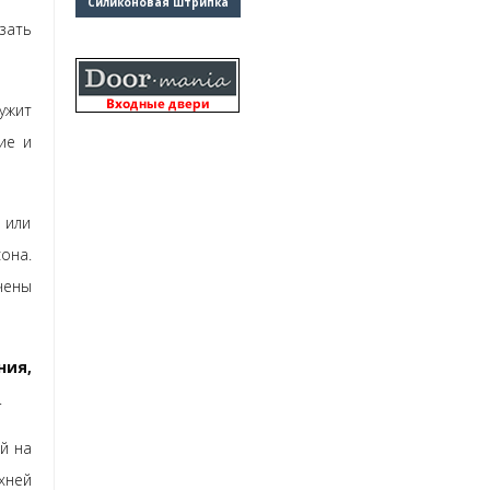
Силиконовая штрипка
зать
ужит
ие и
 или
она.
чены
ния,
.
й на
хней