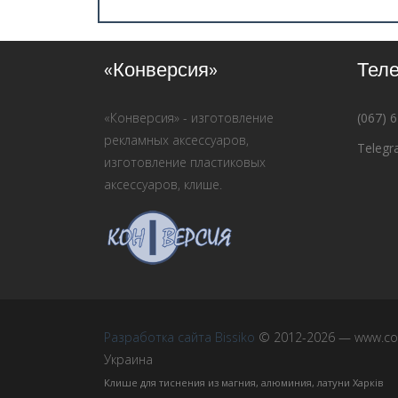
«Конверсия»
Тел
«Конверсия» - изготовление
(067) 
рекламных аксессуаров,
Telegr
изготовление пластиковых
аксессуаров, клише.
Разработка сайта Bissiko
© 2012-2026 — www.con
Украина
Клише для тиснения из магния, алюминия, латуни Харків