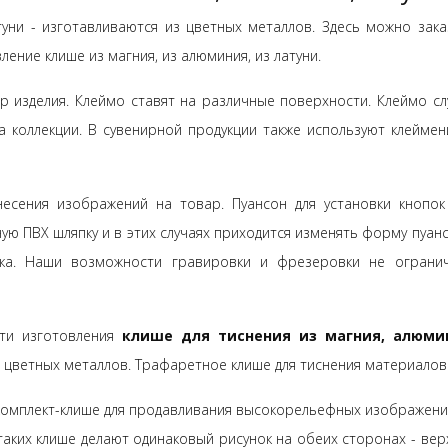
туни - изготавливаются из цветных металлов. Здесь можно зака
ение клише из магния, из алюминия, из латуни.
 изделия. Клеймо ставят на различные поверхности. Клеймо сл
 коллекции. В сувенирной продукции также используют клеймен
есения изображений на товар. Пуансон для установки кнопок
ю ПВХ шляпку и в этих случаях приходится изменять форму пуанс
вка. Наши возможности гравировки и фрезеровки не ограни
сти изготовления
клише для тиснения из магния, алюми
з цветных металлов. Трафаретное клише для тиснения материалов
комплект-клише для продавливания высокорельефных изображени
В таких клише делают одинаковый рисунок на обеих сторонах - вер