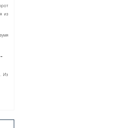
орот
я из
вумя
-
. Из