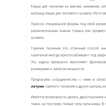
Клише для тиснения из магния, алюминия, ла
матрицу клише для теплового штампа. Изготовл
Пуансон специальной формы под свой размер
различительным знаком товара или предмета
штампы.
Горячее тиснение это отличный способ нан
халитенов иногда приспосабливают под сварну
Эту задачу прекрасно выполняет фрезеро
размерами и запасом мощности.
Предлагаем сотрудничество с нами в обла
латуни
горячего тиснения и других матриц и
Имеется возможность делать двухстороннее 
ткани, на текстилях. Клише типа папа-мама. 