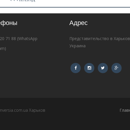
ефоны
Адрес
620 71 88 (WhatsApp
Представительство в Харько
Украина
am)
versia.com.ua Харьков
Глав