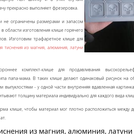
дачу прекрасно выполняет фрезеровка.
и не ограничены размерами и запасом
 в области изготовления клише горячего
лов. Изготовим трафаретное клише для
я тиснения из магния, алюминия, латуни
ороннее комплект-клише для продавливания высокорелье
типа папа-мама. В таких клише делают одинаковый рисунок на о
и выпуклостями - у одной части внутренняя вдавленная картинка,
итывают толщину материала индивидуально для каждого вида кли
рма клише, чтобы материал мог плотно расположиться между д
ат.
иснения из магния, алюминия, латуни