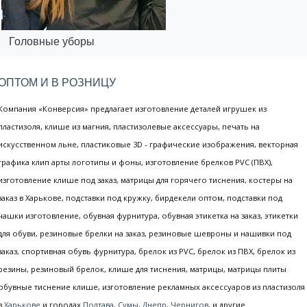
Головные уборы
ОПТОМ И В РОЗНИЦУ
Компания «Конверсия» предлагает изготовление деталей игрушек из
пластизоля, клише из магния, пластизолевые аксессуары, печать на
искусственном льне, пластиковые 3D - графические изображения, векторная
графика клип арты логотипы и фоны, изготовление брелков PVC (ПВХ),
изготовление клише под заказ, матрицы для горячего тиснения, костеры на
заказ в Харькове, подставки под кружку, бирдекели оптом, подставки под
чашки изготовление, обувная фурнитура, обувная этикетка на заказ, этикетки
для обуви, резиновые брелки на заказ, резиновые шевроны и нашивки под
заказ, спортивная обувь фурнитура, брелок из PVC, брелок из ПВХ, брелок из
резины, резиновый брелок, клише для тиснения, матрицы, матрицы плиты
обувные тиснение клише, изготовление рекламных аксессуаров из пластизоля
в
Харькове
и городах
Полтава
,
Сумы
,
Днепр
,
Чернигов
, и другие.