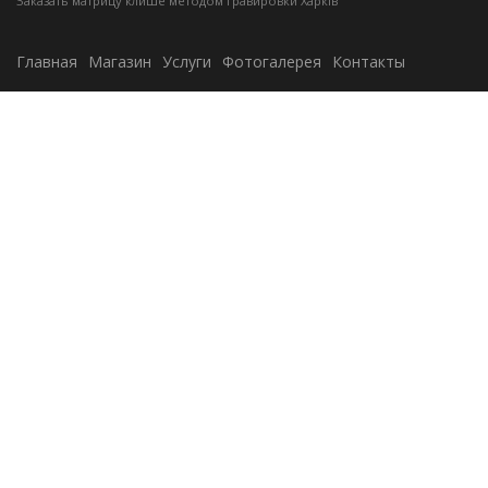
Заказать матрицу клише методом гравировки Харків
Главная
Магазин
Услуги
Фотогалерея
Контакты